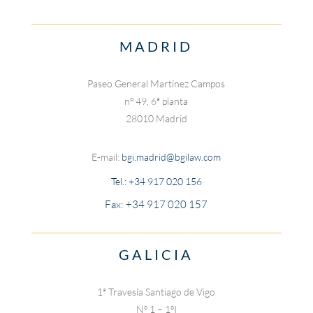
MADRID
Paseo General Martínez Campos
nº 49, 6ª planta
28010 Madrid
E-mail:
bgi.madrid@bgilaw.com
Tel.:
+34 917 020 156
Fax: +34 917 020 157
GALICIA
1ª Travesía Santiago de Vigo
Nº 1 – 1ºI