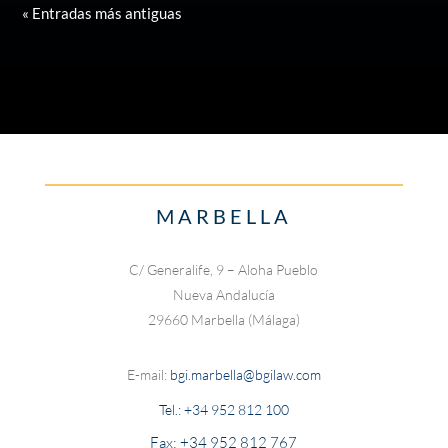
« Entradas más antiguas
MARBELLA
C/ Generalife, 9 – Aloha Pueblo
Nueva Andalucía
29660 Marbella (Málaga)
E-mail:
bgi.marbella@bgilaw.com
Tel.:
+34 952 812 100
Fax: +34 952 812 767