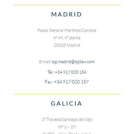
MADRID
Paseo General Martínez Campos
nº 49, 6ª planta
28010 Madrid
E-mail:
bgi.madrid@bgilaw.com
Tel.:
+34 917 020 156
Fax: +34 917 020 157
GALICIA
1ª Travesía Santiago de Vigo
Nº 1 – 1ºI