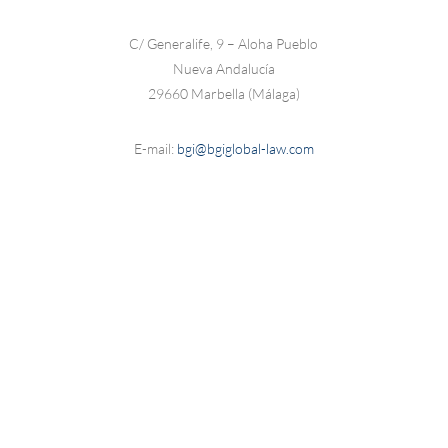
C/ Generalife, 9 – Aloha Pueblo
Nueva Andalucía
29660 Marbella (Málaga)
E-mail:
bgi@bgiglobal-law.com
Tel.:
+34 952 812 100
Fax: +34 952 812 767